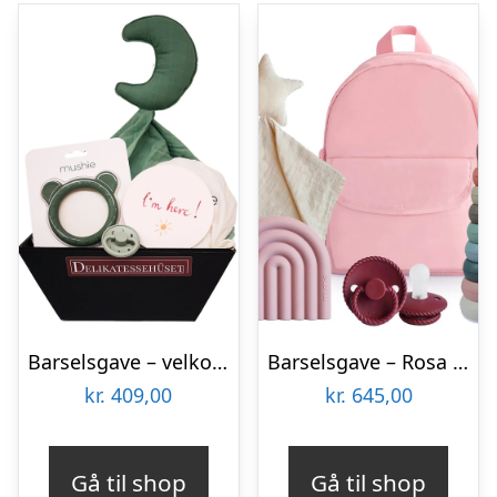
Barselsgave – velkommen til verden babyboy
Barselsgave – Rosa rygsæk kvalitetsforkælelse til den lille ny
kr.
409,00
kr.
645,00
Gå til shop
Gå til shop