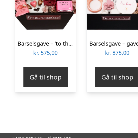
Barselsgave – ‘to the moon and back’
kr.
575,00
kr.
875,00
Gå til shop
Gå til shop