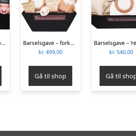
Barselsgave – gavekurv med luksusforkælelse til den lille babypige
Barselsgave – forkælelse til den lille dreng eller pige
kr.
499,00
kr.
540,00
Gå til shop
Gå til sho