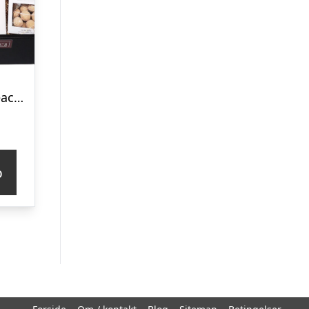
Barselsgave – ‘reach for the stars’
p