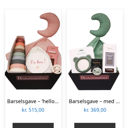
Barselsgave – ‘hello babygirl’
Barselsgave – med nusseklud, sut og bidering
kr.
515,00
kr.
369,00