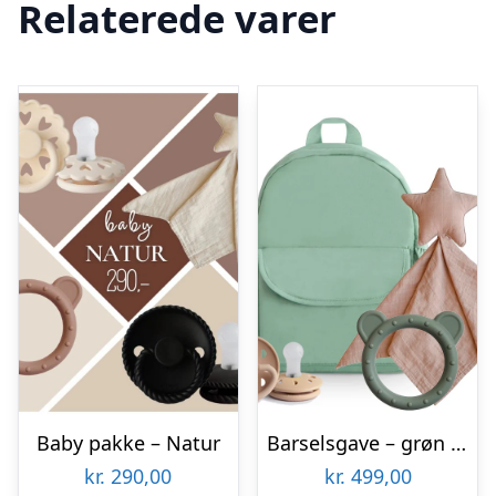
Relaterede varer
Baby pakke – Natur
Barselsgave – grøn rygsæk m. nusseklud, sut og bidering
kr.
290,00
kr.
499,00