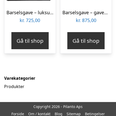
Barselsgave – luksus til den nyfødte pige
Barselsgave – gavekurv med blå luksusforkælelse til den lille babydreng
kr.
725,00
kr.
875,00
Gå til shop
Gå til shop
Varekategorier
Produkter
Copyright 2026 - Pilanto Aps
Forside
Om / kontakt
Blog
Sitemap
Betingelser